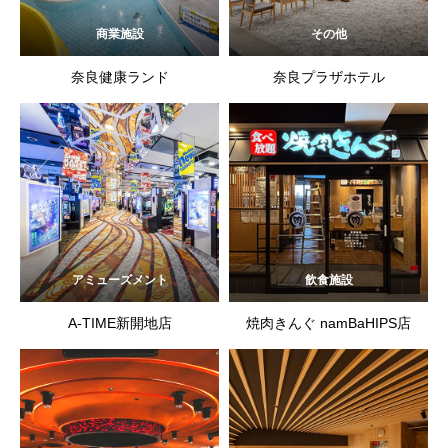
商業施設
その他
奈良健康ランド
奈良プラザホテル
アミューズメント
飲食施設
A-TIME新開地店
焼肉きんぐ namBaHIPS店