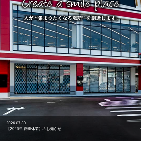
2026.07.30
2026.06.30
2026.06.2
2026.04.15
2026.04.7
2026.04.6
2026.03.5
2026.02.20
2026.01.30
2026.01.8
【2026年 夏季休業】のお知らせ
2026.06.30 「天然大和温泉 奈良健康ランド/A-TIME 新開地店」が「月刊
2026.05.30 「A-TIME 新開地店」が「月刊アミューズメントジャパン6月号
【2026年 ゴールデンウィーク休業】のお知らせ
「奈良健康ランド」を実績紹介に追加しました。
「奈良プラザホテル」を実績紹介に追加しました。
「A-TIME新開地店」を実績紹介に追加しました。
「焼肉きんぐ namBaHIPS店」を実績紹介に追加しました。
「海底撈火鍋 難波店（namBa HIPS 6F）」を実績紹介に追加しました。
「天然温泉 中川コロナの湯」を実績紹介に追加しました。
アミューズメントジャパン7月号(6/30発行)に掲載されました。
(5/30発行)に掲載されました。