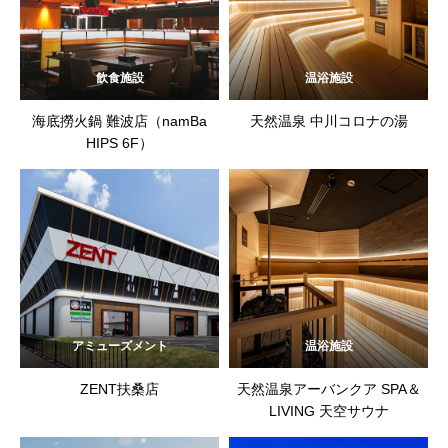
飲食施設
温浴施設
海底撈火鍋 難波店（namBa
天然温泉 中川コロナの湯
HIPS 6F）
アミューズメント
温浴施設
ZENT扶桑店
天然温泉アーバンクア SPA＆
LIVING 天空サウナ